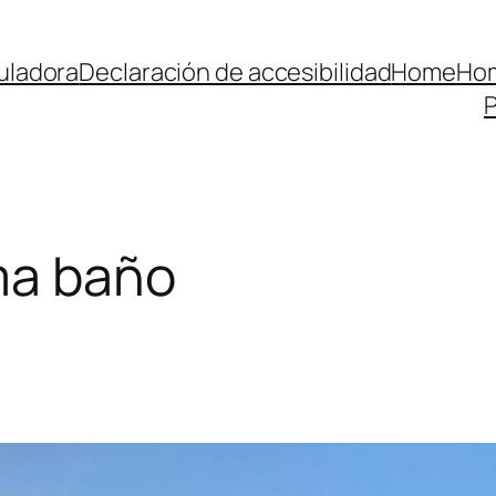
uladora
Declaración de accesibilidad
Home
Hom
P
ma baño