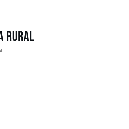
a rural
l.