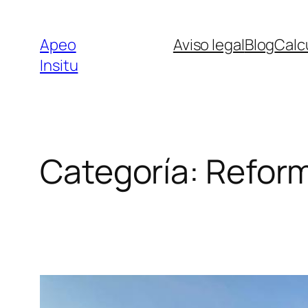
Apeo
Aviso legal
Blog
Calc
Insitu
Categoría:
Refor